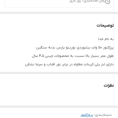
زمان آماده‌سازی
1
روز کاری
توضیحات
به نام خدا
پرژکتور 50 وات بیلبوردی نورینو پارس بدنه سنگین
طول عمر بسیار بالا نسبت به محصولات چینی 4،5 سال
دارای لنز پلی کربنات مقاوم در برابر نور افتاب و سرما نشکن
دارای واشر ابندی pvc جلوگیری از نفوذ اب حتی هنگام شست و شو
پرژکتور
نظرات
مقاوم در محیط های شرجی و مرطوب و بارانی
چیپ استفاده شده led ra80 پایه مس نقره اندود
و برد المینیوم ورق 1 مس 35 میکرون
دسته‌بندی
:
پروژکتور