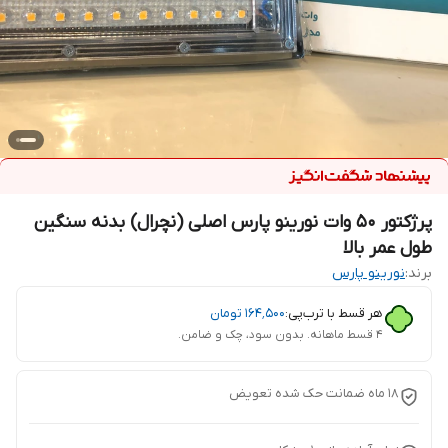
پرژکتور 50 وات نورینو پارس اصلی (نچرال) بدنه سنگین
طول عمر بالا
برند:
نورینو پارس
هر قسط با ترب‌پی:
۱۶۴٬۵۰۰
تومان
۴ قسط ماهانه. بدون سود، چک و ضامن.
18 ماه ضمانت حک شده تعویض