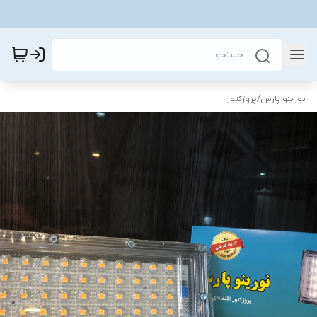
نورینو پارس
/
پروژکتور