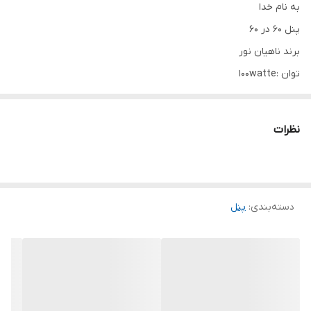
به نام خدا
پنل ۶۰ در ۶۰
برند ناهیان نور
توان :100watte
ولتاژ کاری :۲۲۰ ولت
مناسب کناف و تایل های ۶۰ در ۶۰
نظرات
نور یکنواخت با یکسال ضمانت
دسته‌بندی
:
پنل