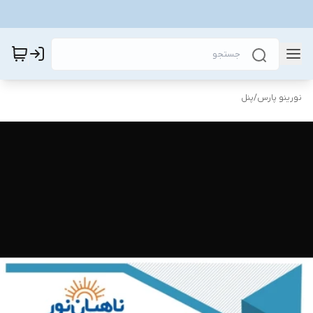
نورینو پارس
/
پنل