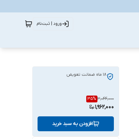
ورود | ثبت‌نام
18 ماه ضمانت تعویض
35
%
3,044,000
1,962,000
افزودن به سبد خرید