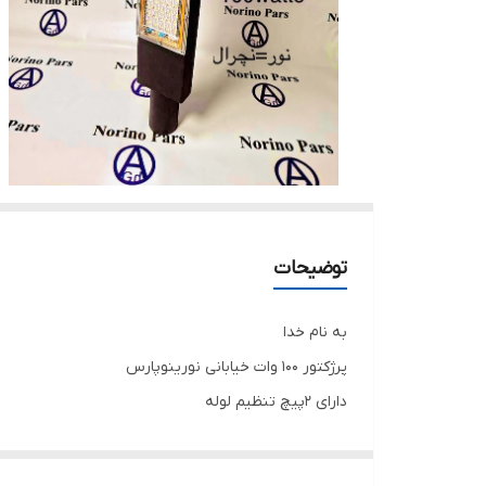
توضیحات
به نام خدا
پرژکتور ۱۰۰ وات خیابانی نورینوپارس
دارای ۲پیچ تنظیم لوله
نور=نچرال
۱۸ ماه ضمانت تعویض در صورت ۲ فاز نشدن و نوسانات برق