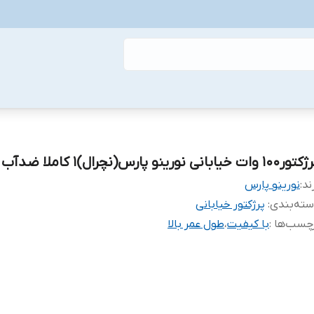
۱۰ وات خیابانی نورینو پارس(نچرال)۱ کاملا ضدآب
ند:
نورینو پارس
ته‌بندی
:
پرژکتور خیابانی
چسب‌ها :
با کیفیت
،
طول عمر بالا