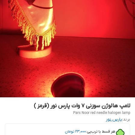
لامپ هالوژن سوزنی ۷ وات پارس نور (قرمز )
Pars Noor red needle halogen lamp
برند:
پارس نور
هر قسط با ترب‌پی:
۲۳٬۰۰۰
تومان