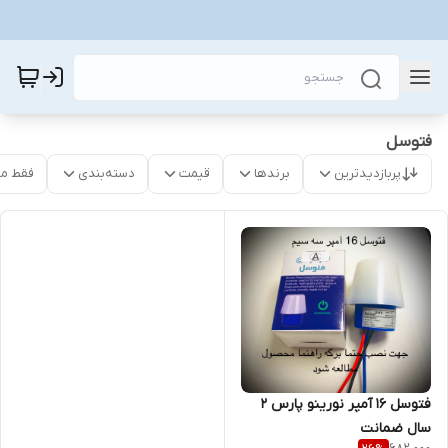
فتوسل
پربازدیدترین
برندها
قیمت
دسته‌بندی
فقط م
فتوسل 16 آمپر نورینو پارس ۲
سال ضمانت