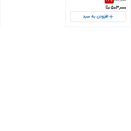
682,000
26
%
503,000
افزودن به سبد