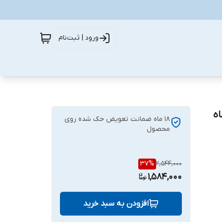
ورود | ثبت‌نام
ارس بدنه سفید گلس سفید18 ماه
18 ماه ضمانت تعویض حک شده روی
محصول
37
%
2,544,000
1,584,000
افزودن به سبد خرید