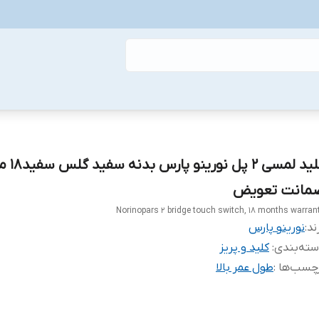
کلید لمسی 2 پل نورینو پ
مانت تعویض
Norinopars 2 bridge touch switch, 18 months warran
ند:
نورینو پارس
ته‌بندی
:
کلید و پریز
چسب‌ها :
طول عمر بالا