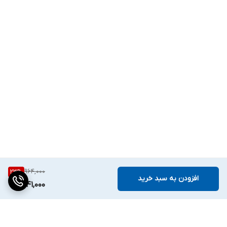
964,000
23
%
افزودن به سبد خرید
741,000