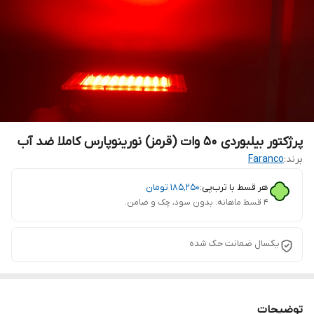
پرژکتور بیلبوردی ۵۰ وات (قرمز) نورینوپارس کاملا ضد آب
برند:
Faranco
هر قسط با ترب‌پی:
۱۸۵٬۲۵۰
تومان
۴ قسط ماهانه. بدون سود، چک و ضامن.
یکسال ضمانت حک شده
توضیحات