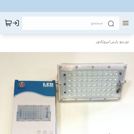
نورینو پارس
/
پروژکتور